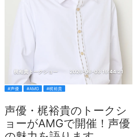
梶裕貴トークショー
2026-06-03 19:44:21
#声優
#AMG
#梶裕貴
声優・梶裕貴のトークシ
ョーがAMGで開催！声優
の魅力を語ります