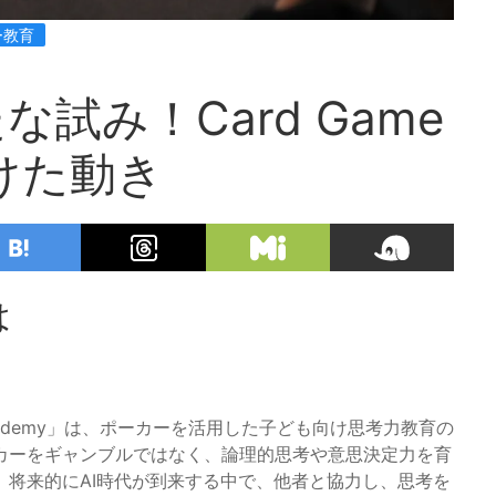
ー教育
試み！Card Game
向けた動き
は
Academy」は、ポーカーを活用した子ども向け思考力教育の
カーをギャンブルではなく、論理的思考や意思決定力を育
将来的にAI時代が到来する中で、他者と協力し、思考を