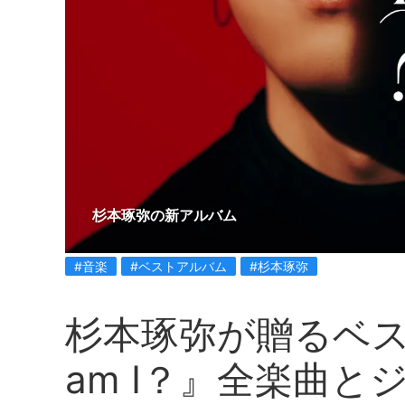
杉本琢弥の新アルバム
#音楽
#ベストアルバム
#杉本琢弥
杉本琢弥が贈るベス
am I？』全楽曲