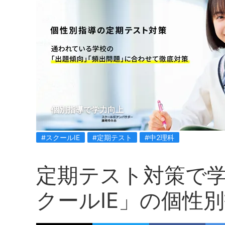
個別指導で学力向上
#スクールIE
#定期テスト
#中2理科
定期テスト対策で
クールIE」の個性