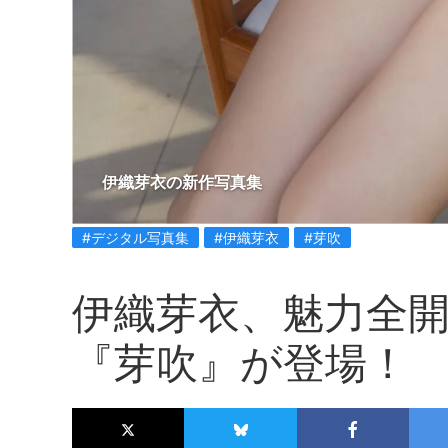
伊織芽衣の新作写真集
#デジタル写真集
#伊織芽衣
#芽吹
伊織芽衣、魅力全
『芽吹』が登場！