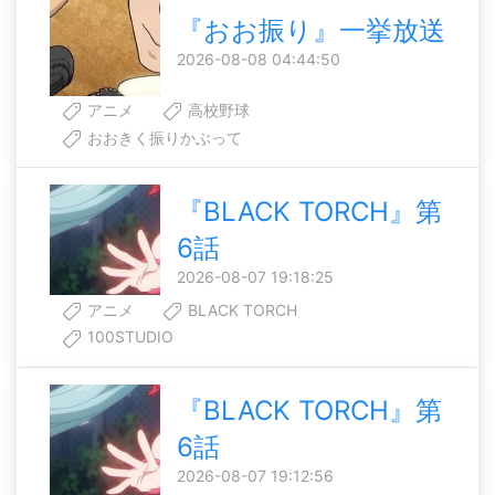
『おお振り』一挙放送
2026-08-08 04:44:50
アニメ
高校野球
おおきく振りかぶって
『BLACK TORCH』第
6話
2026-08-07 19:18:25
アニメ
BLACK TORCH
100STUDIO
『BLACK TORCH』第
6話
2026-08-07 19:12:56