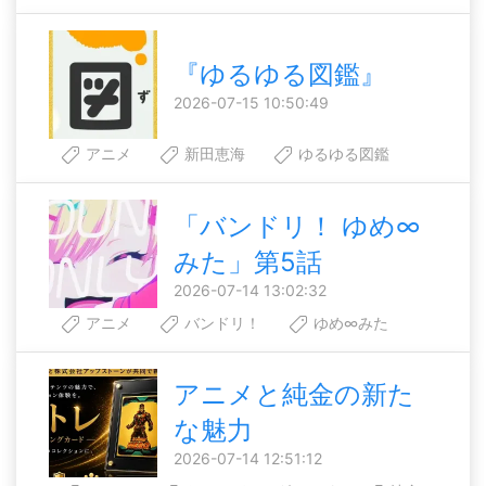
『ゆるゆる図鑑』
2026-07-15 10:50:49
アニメ
新田恵海
ゆるゆる図鑑
「バンドリ！ ゆめ∞
みた」第5話
2026-07-14 13:02:32
アニメ
バンドリ！
ゆめ∞みた
アニメと純金の新た
な魅力
2026-07-14 12:51:12