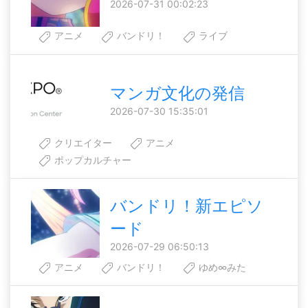
2026-07-31 00:02:23
アニメ
バンドリ！
ライブ
マンガ文化の発信
2026-07-30 15:35:01
クリエイター
アニメ
ポップカルチャー
バンドリ！新エピソ
ード
2026-07-29 06:50:13
アニメ
バンドリ！
ゆめ∞みた