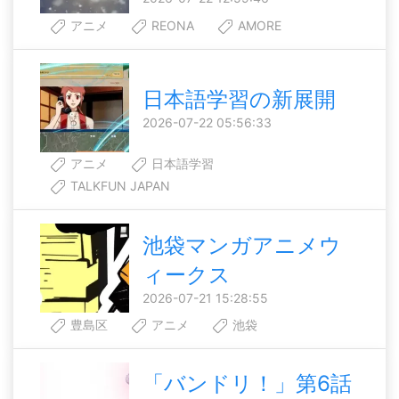
アニメ
REONA
AMORE
日本語学習の新展開
2026-07-22 05:56:33
アニメ
日本語学習
TALKFUN JAPAN
池袋マンガアニメウ
ィークス
2026-07-21 15:28:55
豊島区
アニメ
池袋
「バンドリ！」第6話