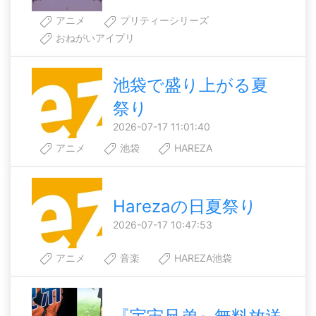
アニメ
プリティーシリーズ
おねがいアイプリ
池袋で盛り上がる夏
祭り
2026-07-17 11:01:40
アニメ
池袋
HAREZA
Harezaの日夏祭り
2026-07-17 10:47:53
アニメ
音楽
HAREZA池袋