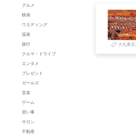
グルメ
映画
ウエディング
温泉
旅行
大丸東京
クルマ・ドライブ
エンタメ
プレゼント
ガールズ
音楽
ゲーム
習い事
サロン
不動産