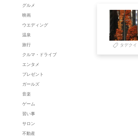
グルメ
映画
ウエディング
温泉
旅行
タデクイ
クルマ・ドライブ
エンタメ
プレゼント
ガールズ
音楽
ゲーム
習い事
サロン
不動産