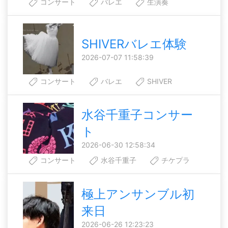
コンサート
バレエ
生演奏
SHIVERバレエ体験
2026-07-07 11:58:39
コンサート
バレエ
SHIVER
水谷千重子コンサー
ト
2026-06-30 12:58:34
コンサート
水谷千重子
チケプラ
極上アンサンブル初
来日
2026-06-26 12:23:23