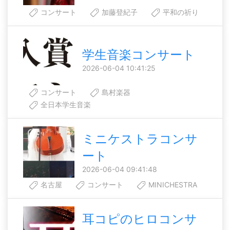
コンサート
加藤登紀子
平和の祈り
学生音楽コンサート
2026-06-04 10:41:25
コンサート
島村楽器
全日本学生音楽
ミニケストラコンサ
ート
2026-06-04 09:41:48
名古屋
コンサート
MINICHESTRA
耳コピのヒロコンサ