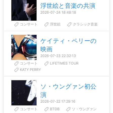
浮世絵と音楽の共演
2026-07-24 18:48:18
コンサート
浮世絵
クラシック音楽
ケイティ・ペリーの
映画
2026-07-23 22:32:13
コンサート
LIFETIMES TOUR
KATY PERRY
ソ・ウングァン初公
演
2026-07-22 17:29:16
コンサート
BTOB
ソ・ウングァン