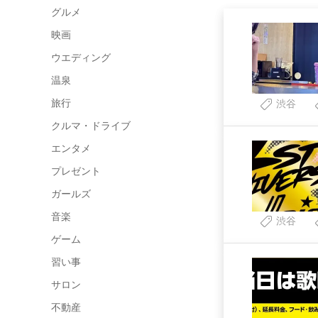
グルメ
映画
ウエディング
温泉
旅行
渋谷
クルマ・ドライブ
エンタメ
プレゼント
ガールズ
音楽
渋谷
ゲーム
習い事
サロン
不動産