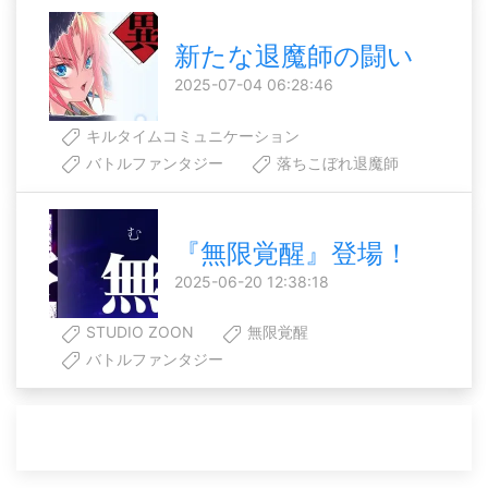
新たな退魔師の闘い
2025-07-04 06:28:46
キルタイムコミュニケーション
バトルファンタジー
落ちこぼれ退魔師
『無限覚醒』登場！
2025-06-20 12:38:18
STUDIO ZOON
無限覚醒
バトルファンタジー