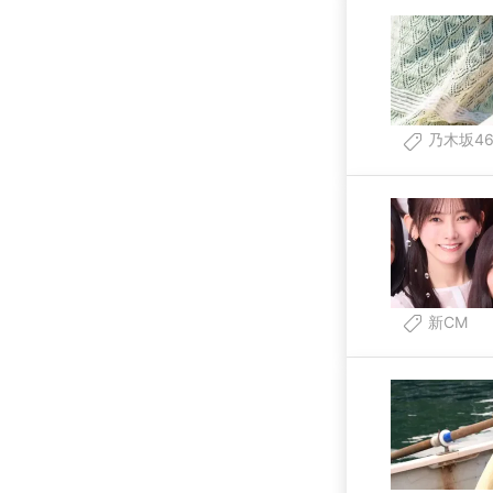
乃木坂4
新CM