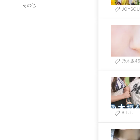
その他
JOYSOU
乃木坂4
B.L.T.