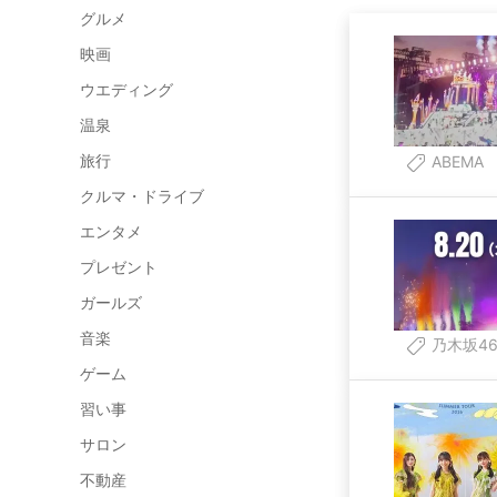
グルメ
映画
ウエディング
温泉
旅行
ABEMA
クルマ・ドライブ
エンタメ
プレゼント
ガールズ
音楽
乃木坂4
ゲーム
習い事
サロン
不動産