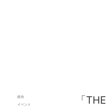
「TH
総合
イベント