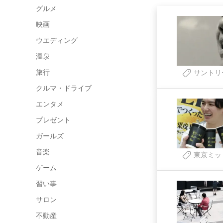
グルメ
映画
ウエディング
温泉
旅行
サントリ
クルマ・ドライブ
エンタメ
プレゼント
ガールズ
音楽
東京ミッ
ゲーム
習い事
サロン
不動産