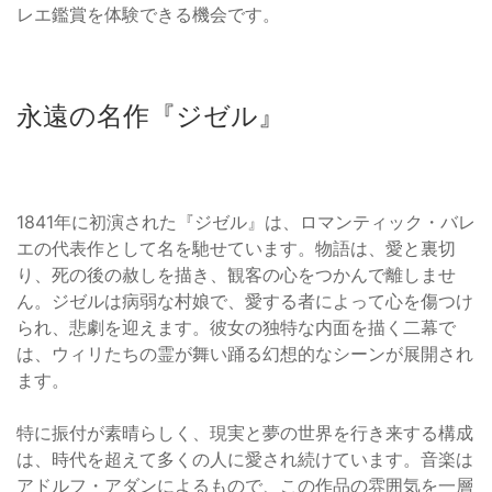
レエ鑑賞を体験できる機会です。
永遠の名作『ジゼル』
1841年に初演された『ジゼル』は、ロマンティック・バレ
エの代表作として名を馳せています。物語は、愛と裏切
り、死の後の赦しを描き、観客の心をつかんで離しませ
ん。ジゼルは病弱な村娘で、愛する者によって心を傷つけ
られ、悲劇を迎えます。彼女の独特な内面を描く二幕で
は、ウィリたちの霊が舞い踊る幻想的なシーンが展開され
ます。
特に振付が素晴らしく、現実と夢の世界を行き来する構成
は、時代を超えて多くの人に愛され続けています。音楽は
アドルフ・アダンによるもので、この作品の雰囲気を一層