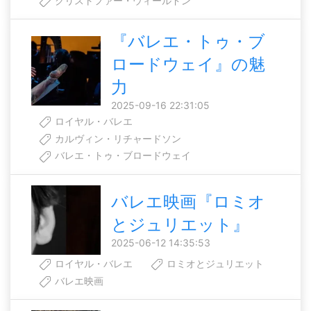
クリストファー・ウィールドン
『バレエ・トゥ・ブ
ロードウェイ』の魅
力
2025-09-16 22:31:05
ロイヤル・バレエ
カルヴィン・リチャードソン
バレエ・トゥ・ブロードウェイ
バレエ映画『ロミオ
とジュリエット』
2025-06-12 14:35:53
ロイヤル・バレエ
ロミオとジュリエット
バレエ映画