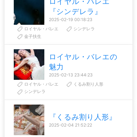
ロイヤル・バレエ
『シンデレラ』
2025-02-19 00:18:23
ロイヤル・バレエ
シンデレラ
金子扶生
ロイヤル・バレエの
魅力
2025-02-13 23:44:23
ロイヤル・バレエ
くるみ割り人形
シンデレラ
『くるみ割り人形』
2025-02-04 21:52:22