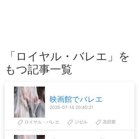
「ロイヤル・バレエ」を
もつ記事一覧
映画館でバレエ
2026-07-14 20:40:21
ロイヤル・バレエ
ジゼル
高田茜