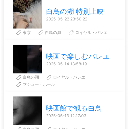
白鳥の湖 特別上映
2025-05-22 23:50:22
東京
白鳥の湖
ロイヤル・バレエ
映画で楽しむバレエ
2025-05-14 13:58:19
白鳥の湖
ロイヤル・バレエ
マシュー・ボール
映画館で観る白鳥
2025-05-13 12:17:03