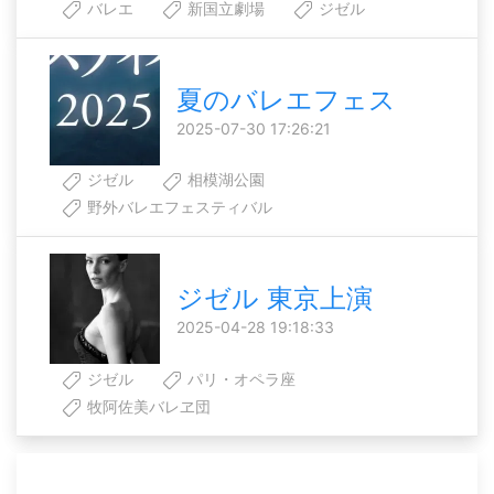
バレエ
新国立劇場
ジゼル
夏のバレエフェス
2025-07-30 17:26:21
ジゼル
相模湖公園
野外バレエフェスティバル
ジゼル 東京上演
2025-04-28 19:18:33
ジゼル
パリ・オペラ座
牧阿佐美バレヱ団