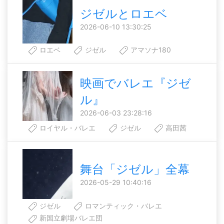
ジゼルとロエベ
2026-06-10 13:30:25
ロエベ
ジゼル
アマソナ180
映画でバレエ『ジゼ
ル』
2026-06-03 23:28:16
ロイヤル・バレエ
ジゼル
高田茜
舞台「ジゼル」全幕
2026-05-29 10:40:16
ジゼル
ロマンティック・バレエ
新国立劇場バレエ団