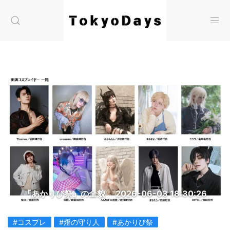
『あかりび祭』の全貌
2026-06-03 18:30:26
#コスプレ
#燈の守り人
#あかりび祭