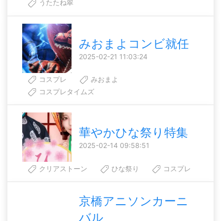
うたたね翠
みおまよコンビ就任
2025-02-21 11:03:24
コスプレ
みおまよ
コスプレタイムズ
華やかひな祭り特集
2025-02-14 09:58:51
クリアストーン
ひな祭り
コスプレ
京橋アニソンカーニ
バル