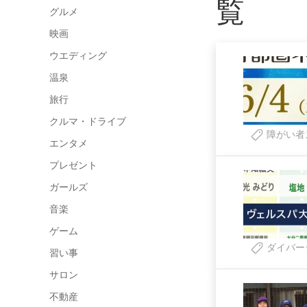
覧
グルメ
映画
ウエディング
温泉
旅行
クルマ・ドライブ
障がい者
エンタメ
プレゼント
ガールズ
音楽
ゲーム
ダイバー
習い事
サロン
不動産