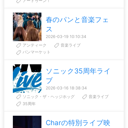
アートゥーン！
春のパンと音楽フェ
ス
2026-03-19 10:10:34
アンティーク
音楽ライブ
パンマーケット
ソニック35周年ライ
ブ
2026-03-16 18:38:34
ソニック・ザ・ヘッジホッグ
音楽ライブ
35周年
Charの特別ライブ映