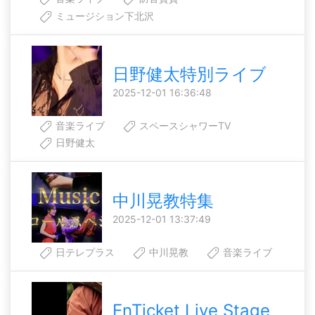
ミュージション下北沢
日野健太特別ライブ
2025-12-01 16:36:48
音楽ライブ
スペースシャワーTV
日野健太
中川晃教特集
2025-12-01 13:37:49
日テレプラス
中川晃教
音楽ライブ
EnTicket Live Stage