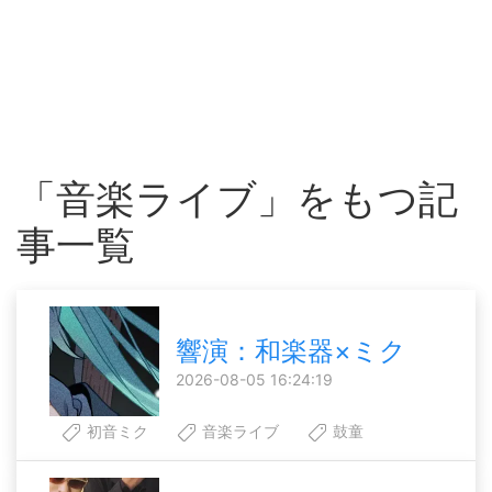
「音楽ライブ」をもつ記
事一覧
響演：和楽器×ミク
2026-08-05 16:24:19
初音ミク
音楽ライブ
鼓童