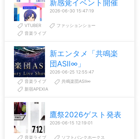
新感覚イベント開催
2026-06-30 15:47:19
VTUBER
ファッションショー
音楽ライブ
新エンタメ「共鳴楽
団ASⅡ∞」
2026-06-25 12:55:47
音楽ライブ
共鳴楽団ASⅡ∞
新宿APEXIA
鷹祭2026ゲスト発表
2026-06-15 12:19:01
音楽ライブ
ソフトバンクホークス