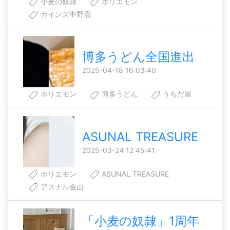
小麦の奴隷
ホリエモン
カインズ中野店
博多うどん全国進出
2025-04-18 16:03:40
ホリエモン
博多うどん
うちだ屋
ASUNAL TREASURE
2025-03-24 12:45:41
ホリエモン
ASUNAL TREASURE
アスナル金山
「小麦の奴隷」1周年