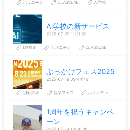
ホリエモン
CLASSLAB.
AI学校
AI学校の新サービス
2025-07-29 11:21:20
DX推進
ホリエモン
CLASSLAB.
ぶっかけフェス2025
2025-07-18 09:44:49
別府温泉
音楽フェス
ホリエモン
1周年を祝うキャンペ
ーン
2025-07-14 13:38:26