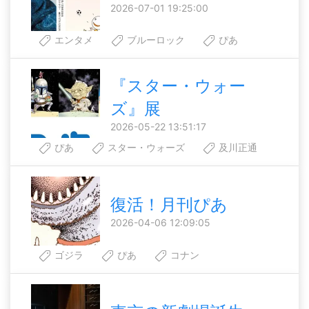
2026-07-01 19:25:00
エンタメ
ブルーロック
ぴあ
『スター・ウォー
ズ』展
2026-05-22 13:51:17
ぴあ
スター・ウォーズ
及川正通
復活！月刊ぴあ
2026-04-06 12:09:05
ゴジラ
ぴあ
コナン