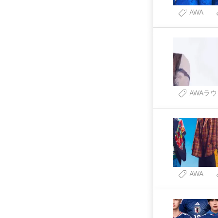
AWA
AWAラ
AWA