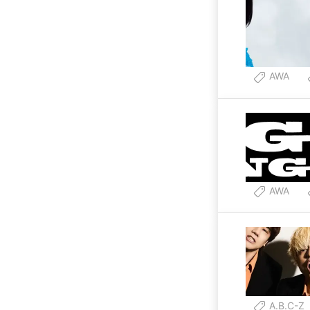
AWA
AWA
A.B.C-Z