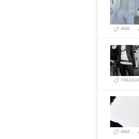
AWA
TREASU
AWA