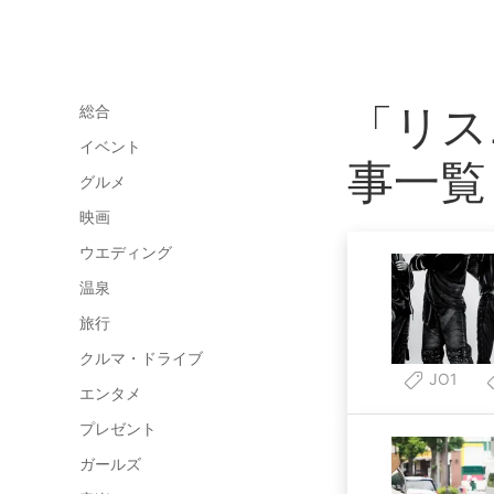
「リス
総合
イベント
事一覧
グルメ
映画
ウエディング
温泉
旅行
クルマ・ドライブ
JO1
エンタメ
プレゼント
ガールズ