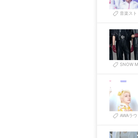
音楽スト
SNOW M
AWAラ