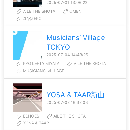
2025-07-31 13:06:22
AILE THE SHOTA
OMEN
新宿ZERO
Musicians’ Village
TOKYO
2025-07-04 14:48:26
RYO'LEFTY'MIYATA
AILE THE SHOTA
MUSICIANS' VILLAGE
YOSA & TAAR新曲
2025-07-02 18:32:03
ECHOES
AILE THE SHOTA
YOSA & TAAR