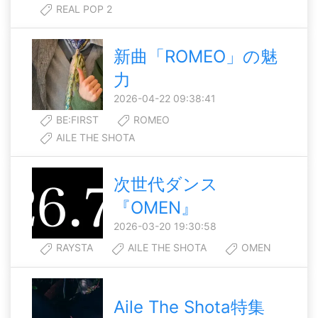
REAL POP 2
新曲「ROMEO」の魅
力
2026-04-22 09:38:41
BE:FIRST
ROMEO
AILE THE SHOTA
次世代ダンス
『OMEN』
2026-03-20 19:30:58
RAYSTA
AILE THE SHOTA
OMEN
Aile The Shota特集