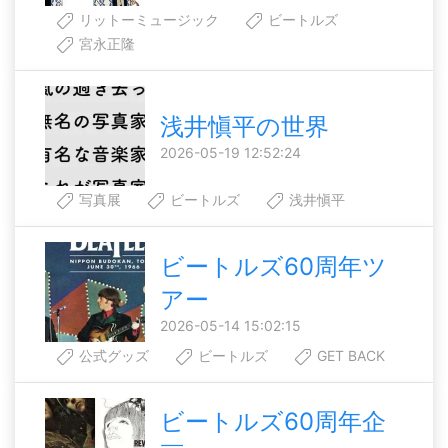
リットーミュージック
ビートルズ
宮永正隆
浅井愼平の世界
2026-05-19 12:52:24
写真展
ビートルズ
浅井愼平
ビートルズ60周年ツ
アー
2026-05-14 15:02:15
公式グッズ
ビートルズ
GET BACK
ビートルズ60周年企