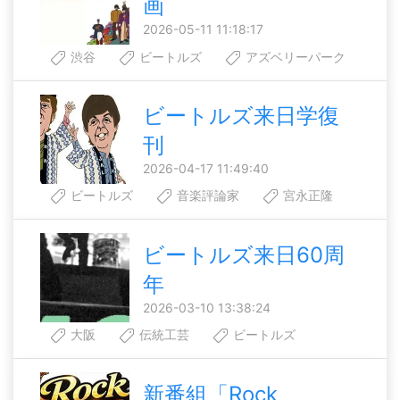
画
2026-05-11 11:18:17
渋谷
ビートルズ
アズベリーパーク
ビートルズ来日学復
刊
2026-04-17 11:49:40
ビートルズ
音楽評論家
宮永正隆
ビートルズ来日60周
年
2026-03-10 13:38:24
大阪
伝統工芸
ビートルズ
新番組「Rock