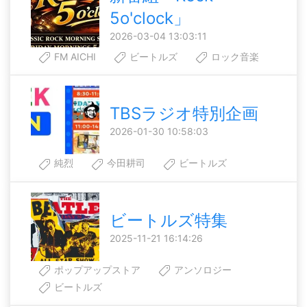
5o'clock」
2026-03-04 13:03:11
FM AICHI
ビートルズ
ロック音楽
TBSラジオ特別企画
2026-01-30 10:58:03
純烈
今田耕司
ビートルズ
ビートルズ特集
2025-11-21 16:14:26
ポップアップストア
アンソロジー
ビートルズ