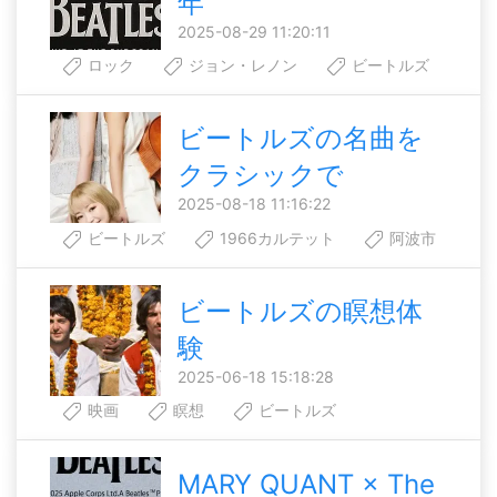
年
2025-08-29 11:20:11
ロック
ジョン・レノン
ビートルズ
ビートルズの名曲を
クラシックで
2025-08-18 11:16:22
ビートルズ
1966カルテット
阿波市
ビートルズの瞑想体
験
2025-06-18 15:18:28
映画
瞑想
ビートルズ
MARY QUANT × The