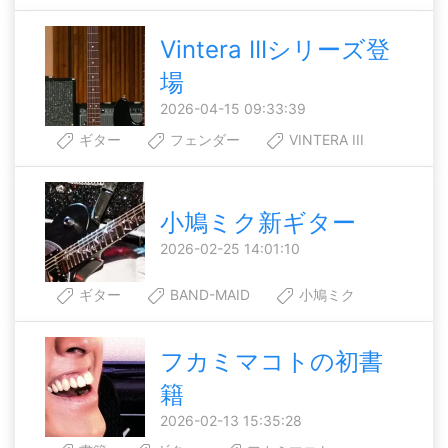
Vintera IIIシリーズ登
場
2026-04-15 09:33:39
ギター
フェンダー
VINTERA III
小鳩ミク新ギター
2026-02-25 14:01:10
ギター
BAND-MAID
小鳩ミク
フカミマコトの初書
籍
2026-02-13 15:35:28