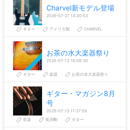
Charvel新モデル登場
2026-07-27 14:30:53
ギター
アメリカ製
CHARVEL
お茶の水大楽器祭り
2026-07-13 16:08:36
ギター
楽器
お茶の水大楽器祭り
ギター・マガジン8月
号
2026-07-13 11:37:59
音楽
長渕剛
ギター