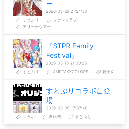
ー
2026-03-29 21:24:30
すとぷり
ファンクラブ
アリーナツアー
『STPR Family
Festival』
2026-03-15 21:30:25
すとぷり
AMPTAKXCOLORS
騎士X
すとぷりコラボ缶登
場
2026-03-09 17:37:48
コラボ
自販機
すとぷり