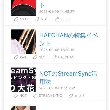
ト
2026-01-09 14:45:27
KNTV
NCT
テヨン
HAECHANの特集イベ
ント
2025-09-06 12:38:15
AWA
NCT
HAECHAN
NCTのStreamSync活
用法
2025-09-04 15:46:52
NCT
STREAMSYNC
まつり