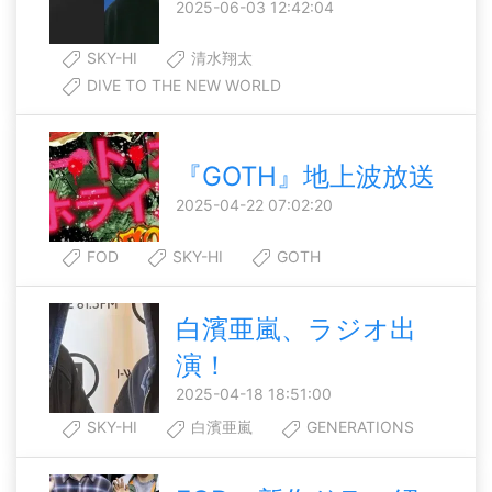
2025-06-03 12:42:04
SKY-HI
清水翔太
DIVE TO THE NEW WORLD
『GOTH』地上波放送
2025-04-22 07:02:20
FOD
SKY-HI
GOTH
白濱亜嵐、ラジオ出
演！
2025-04-18 18:51:00
SKY-HI
白濱亜嵐
GENERATIONS