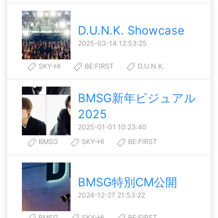
D.U.N.K. Showcase
2025-03-14 12:53:25
SKY-HI
BE:FIRST
D.U.N.K.
BMSG新年ビジュアル
2025
2025-01-01 10:23:40
BMSG
SKY-HI
BE:FIRST
BMSG特別CM公開
2024-12-27 21:53:22
BMSG
SKY-HI
BE:FIRST