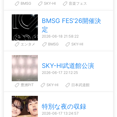
BMSG
SKY-HI
音楽フェス
BMSG FES'26開催決
定
2026-06-18 21:58:22
エンタメ
BMSG
SKY-HI
SKY-HI武道館公演
2026-06-17 22:12:25
豊洲PIT
SKY-HI
日本武道館
特別な夜の収録
2026-06-17 13:24:57