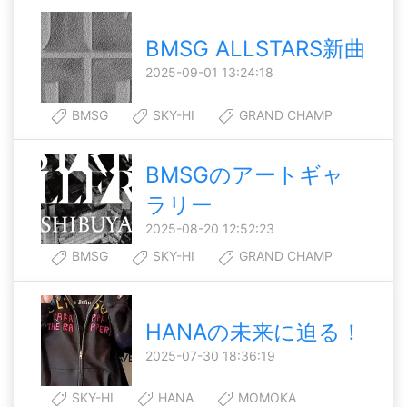
BMSG ALLSTARS新曲
2025-09-01 13:24:18
BMSG
SKY-HI
GRAND CHAMP
BMSGのアートギャ
ラリー
2025-08-20 12:52:23
BMSG
SKY-HI
GRAND CHAMP
HANAの未来に迫る！
2025-07-30 18:36:19
SKY-HI
HANA
MOMOKA