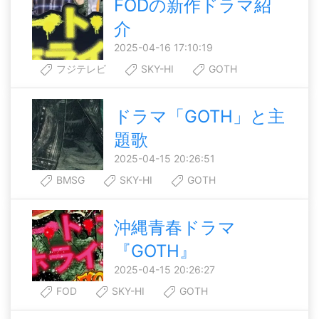
FODの新作ドラマ紹
介
2025-04-16 17:10:19
フジテレビ
SKY-HI
GOTH
ドラマ「GOTH」と主
題歌
2025-04-15 20:26:51
BMSG
SKY-HI
GOTH
沖縄青春ドラマ
『GOTH』
2025-04-15 20:26:27
FOD
SKY-HI
GOTH