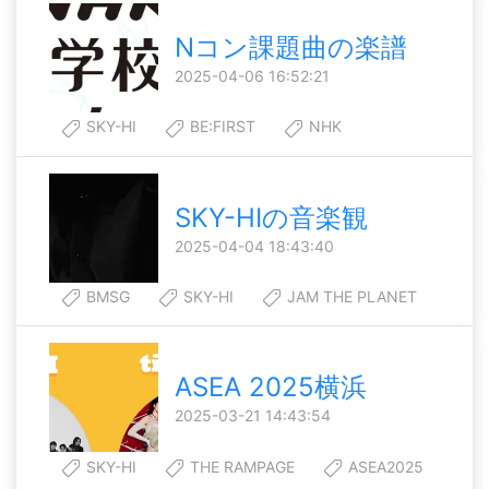
Nコン課題曲の楽譜
2025-04-06 16:52:21
SKY-HI
BE:FIRST
NHK
SKY-HIの音楽観
2025-04-04 18:43:40
BMSG
SKY-HI
JAM THE PLANET
ASEA 2025横浜
2025-03-21 14:43:54
SKY-HI
THE RAMPAGE
ASEA2025