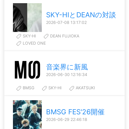
SKY-HIとDEANの対談
2026-07-08 13:17:02
SKY-HI
DEAN FUJIOKA
LOVED ONE
音楽界に新風
2026-06-30 12:16:34
BMSG
SKY-HI
AKATSUKI
BMSG FES'26開催
2026-06-29 22:46:18