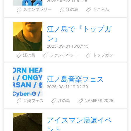
2025-09-22 11:42:15
スタンプラリー
江の島
もころん
江ノ島で『トップガ
ン』
2025-09-01 16:07:45
江の島
ファンイベント
トップガン
江ノ島音楽フェス
2025-08-11 19:02:30
音楽フェス
江の島
NAMIFES 2025
アイスマン帰還イベ
ント