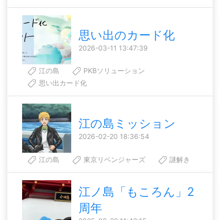
思い出のカード化
2026-03-11 13:47:39
江の島
PKBソリューション
思い出カード化
江の島ミッション
2026-02-20 18:36:54
江の島
東京リベンジャーズ
謎解き
江ノ島「もころん」2
周年