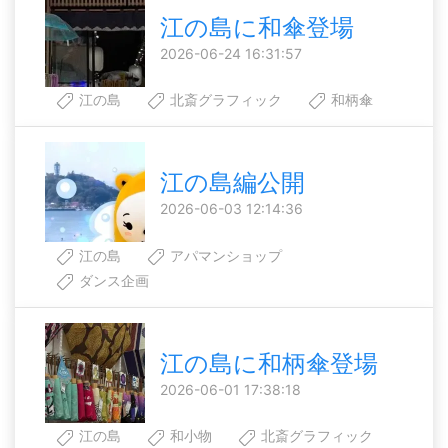
江の島に和傘登場
2026-06-24 16:31:57
江の島
北斎グラフィック
和柄傘
江の島編公開
2026-06-03 12:14:36
江の島
アパマンショップ
ダンス企画
江の島に和柄傘登場
2026-06-01 17:38:18
江の島
和小物
北斎グラフィック