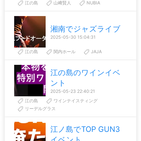
江の島
山﨑賢人
NUBIA
湘南でジャズライブ
2025-05-30 15:04:31
江の島
関内ホール
JAJA
江の島のワインイベ
ント
2025-05-23 22:40:21
江の島
ワインテイスティング
リーデルグラス
江ノ島でTOP GUN3
イベント