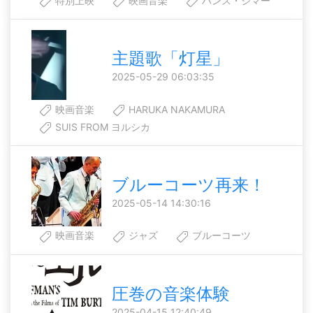
特別上映
映画音楽
ハンス・ジマー
主題歌「灯星」
2025-05-29 06:03:35
映画音楽
HARUKA NAKAMURA
SUIS FROM ヨルシカ
ブルーコーツ再来！
2025-05-14 14:30:16
映画音楽
ジャズ
ブルーコーツ
圧巻の音楽体験
2025-04-15 12:40:49