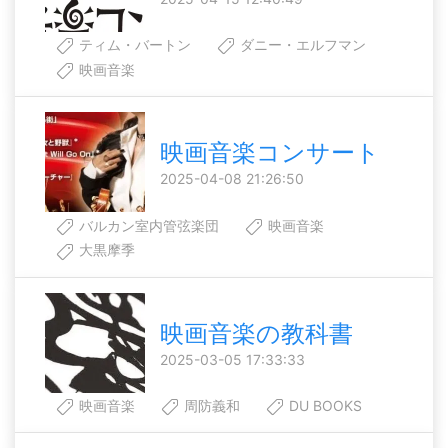
ティム・バートン
ダニー・エルフマン
映画音楽
映画音楽コンサート
2025-04-08 21:26:50
バルカン室内管弦楽団
映画音楽
大黒摩季
映画音楽の教科書
2025-03-05 17:33:33
映画音楽
周防義和
DU BOOKS