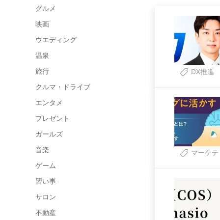
グルメ
映画
ウエディング
温泉
旅行
DX推進
クルマ・ドライブ
エンタメ
プレゼント
ガールズ
音楽
マーケテ
ゲーム
習い事
サロン
不動産