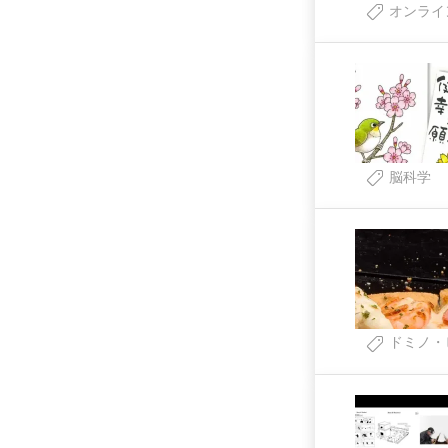
オンライ
脳科学
ドミノ・