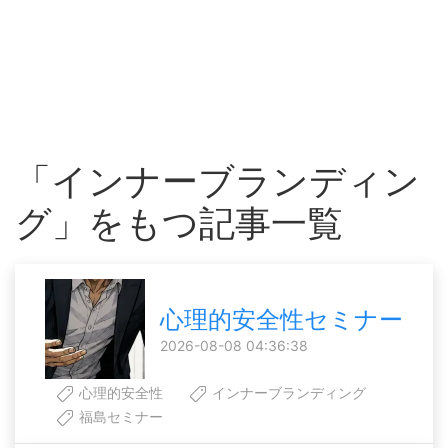
「インナーブランディン
グ」をもつ記事一覧
心理的安全性セミナー
2026-08-08 04:36:38
心理的安全性
インナーブランディング
福島セミナー