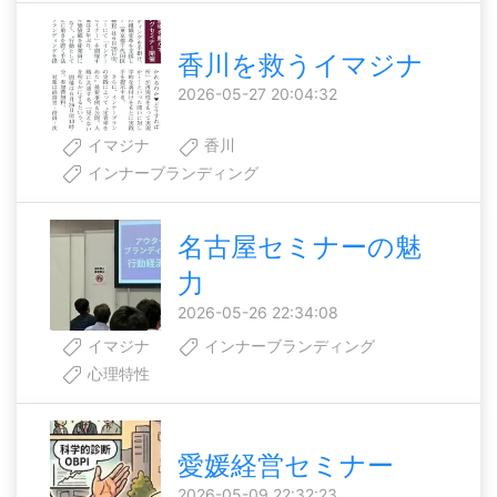
香川を救うイマジナ
2026-05-27 20:04:32
イマジナ
香川
インナーブランディング
名古屋セミナーの魅
力
2026-05-26 22:34:08
イマジナ
インナーブランディング
心理特性
愛媛経営セミナー
2026-05-09 22:32:23