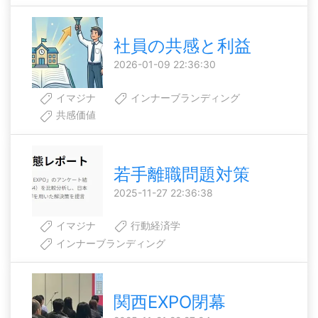
社員の共感と利益
2026-01-09 22:36:30
イマジナ
インナーブランディング
共感価値
若手離職問題対策
2025-11-27 22:36:38
イマジナ
行動経済学
インナーブランディング
関西EXPO閉幕