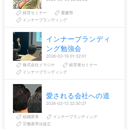
経営セミナー
愛媛県
インナーブランディング
インナーブランディ
ング勉強会
2026-02-19 01:32:01
株式会社イマジナ
経営者セミナー
インナーブランディング
愛される会社への道
2026-02-12 22:30:27
組織変革
インナーブランディング
労働基準法改正