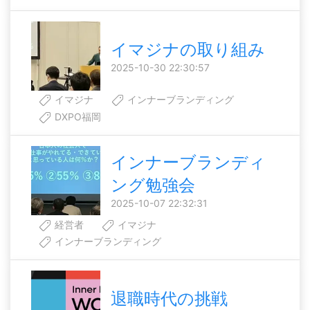
イマジナの取り組み
2025-10-30 22:30:57
イマジナ
インナーブランディング
DXPO福岡
インナーブランディ
ング勉強会
2025-10-07 22:32:31
経営者
イマジナ
インナーブランディング
退職時代の挑戦